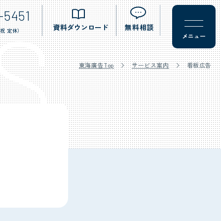
-5451
S
資料ダウンロード
無料相談
祝 定休）
東海廣告Top
サービス案内
看板広告